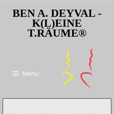
Skip
BEN A. DEYVAL -
to
content
K(L)EINE
T.RÄUME®
Menu