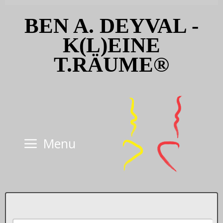
Skip
BEN A. DEYVAL -
to
content
K(L)EINE
T.RÄUME®
Menu