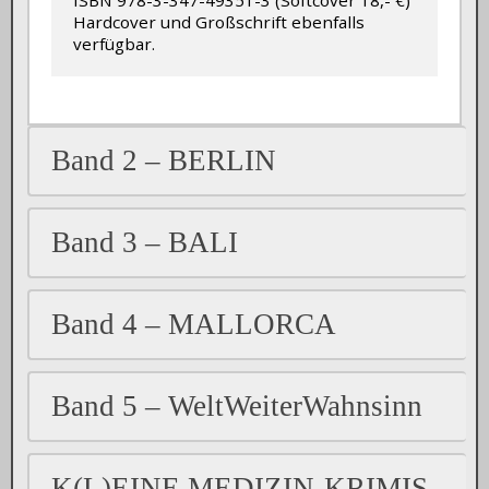
ISBN 978-3-347-49351-3 (Softcover 18,- €) 

Hardcover und Großschrift ebenfalls 
verfügbar.
Band 2 – BERLIN
Band 3 – BALI
Band 4 – MALLORCA
Band 5 – WeltWeiterWahnsinn
K(L)EINE MEDIZIN-KRIMIS