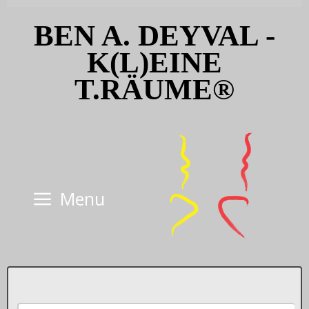
Skip
BEN A. DEYVAL -
to
content
K(L)EINE
T.RÄUME®
Menu