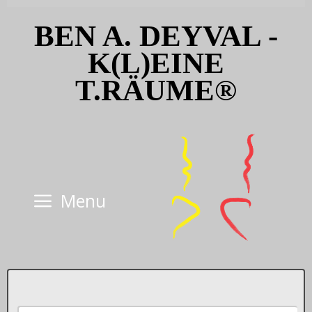
Skip
BEN A. DEYVAL -
to
content
K(L)EINE
T.RÄUME®
Menu