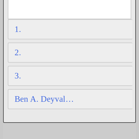
1.
2.
3.
Ben A. Deyval…